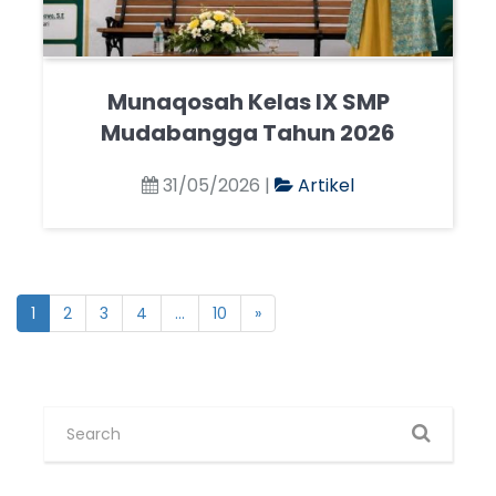
Munaqosah Kelas IX SMP
Mudabangga Tahun 2026
31/05/2026 |
Artikel
1
2
3
4
...
10
»